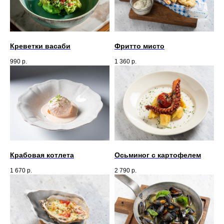
Креветки васаби
Фритто мисто
990
р.
1 360
р.
Крабовая котлета
Осьминог с картофелем
1 670
р.
2 790
р.