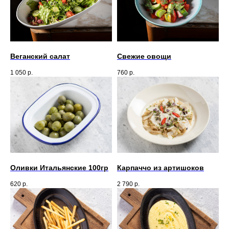
Веганский салат
Свежие овощи
1 050
р.
760
р.
Оливки Итальянские 100гр
Карпаччо из артишоков
620
р.
2 790
р.