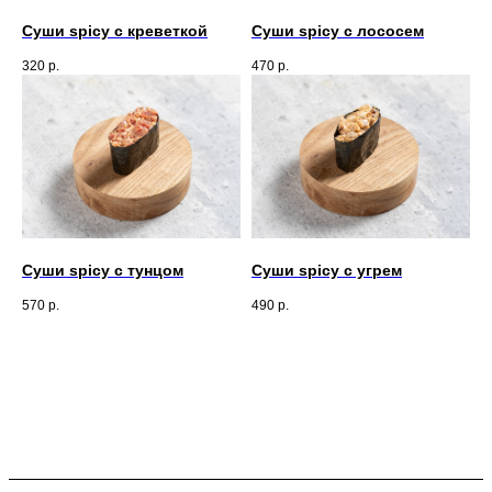
Суши spicy с креветкой
Суши spicy с лососем
320
р.
470
р.
Суши spicy с тунцом
Суши spicy c угрем
570
р.
490
р.