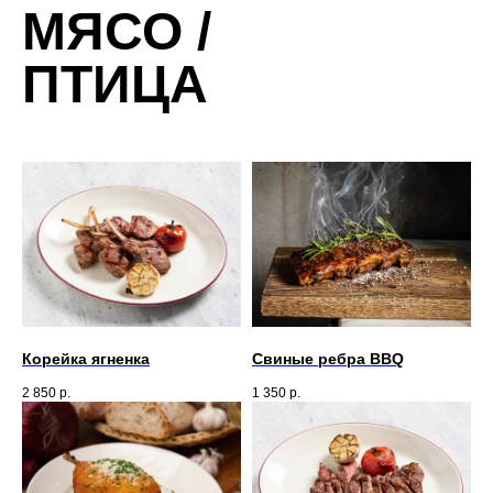
МЯСО /
ПТИЦА
Корейка ягненка
Свиные ребра BBQ
2 850
р.
1 350
р.