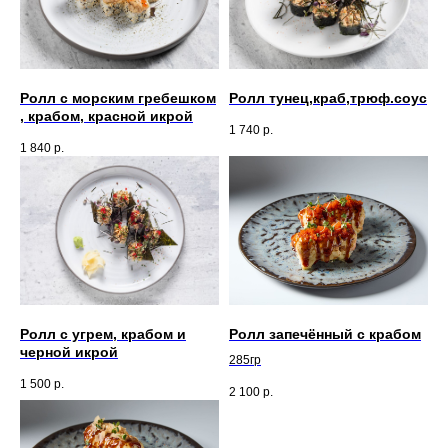
Ролл с морским гребешком
Ролл тунец,краб,трюф.соус
, крабом, красной икрой
1 740
р.
1 840
р.
Ролл с угрем, крабом и
Ролл запечённый с крабом
черной икрой
285гр
1 500
р.
2 100
р.