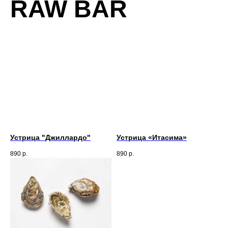
RAW BAR
Устрица "Джиллардо"
Устрица «Итасима»
890
р.
890
р.