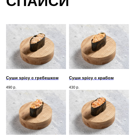
СПАЙСИ
Суши spicy c гребешком
Суши spicy с крабом
490
р.
430
р.