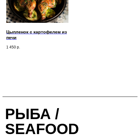
Цыпленок с картофелем из
печи
1 450
р.
РЫБА /
SEAFOOD