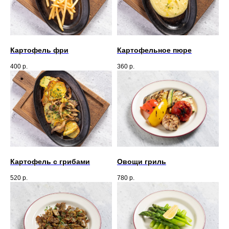
Картофель фри
Картофельное пюре
400
р.
360
р.
Картофель с грибами
Овощи гриль
520
р.
780
р.