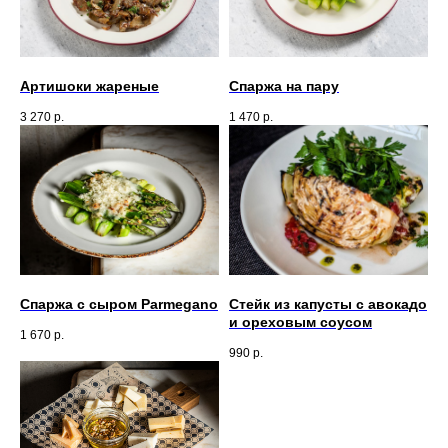
Артишоки жареные
Спаржа на пару
3 270
р.
1 470
р.
Спаржа с сыром Parmegano
Стейк из капусты с авокадо
и ореховым соусом
1 670
р.
990
р.