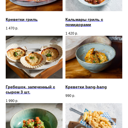
Креветки гриль
Кальмары гриль с
помидорами
1 470
р.
1 420
р.
Гребешок, запеченный с
Креветки bang-bang
сыром 3 шт.
990
р.
1 990
р.