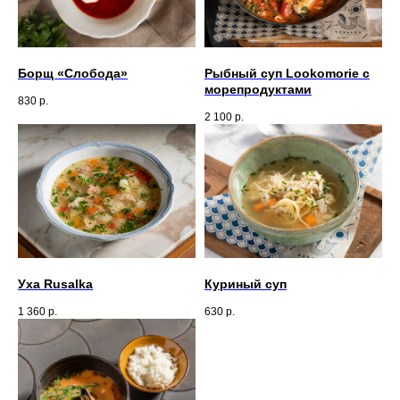
Борщ «Слобода»
Рыбный суп Lookomorie с
морепродуктами
830
р.
2 100
р.
Уха Rusalka
Куриный суп
1 360
р.
630
р.