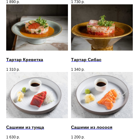
1 890
р.
1 730
р.
Тартар Креветка
Тартар Сибас
1 310
р.
1 340
р.
Сашими из тунца
Сашими из лосося
1 630
р.
1 200
р.