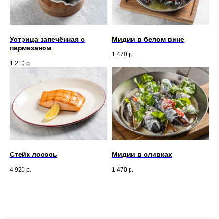
Устрица запечённая с
Мидии в белом вине
пармезаном
1 470
р.
1 210
р.
Стейк лосось
Мидии в сливках
4 920
р.
1 470
р.