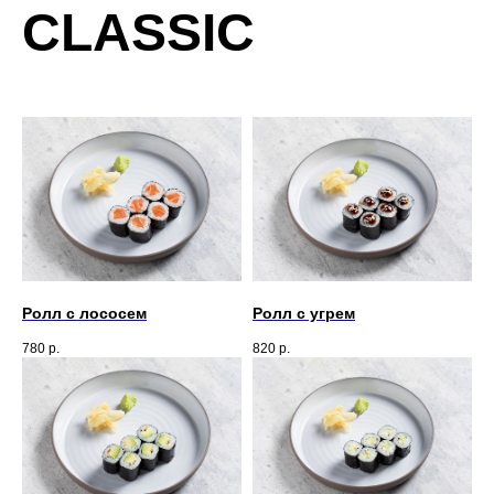
CLASSIC
Ролл с лососем
Ролл с угрем
780
р.
820
р.