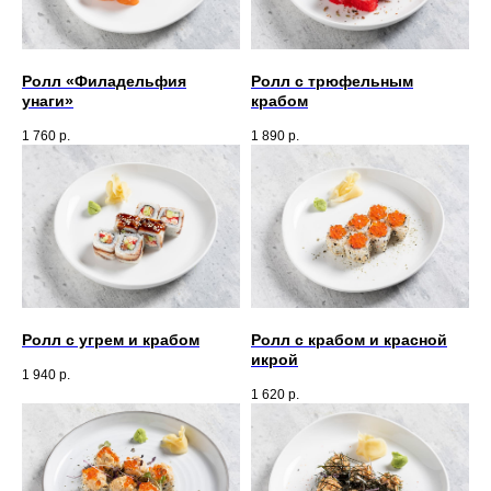
Ролл «Филадельфия
Ролл с трюфельным
унаги»
крабом
1 760
р.
1 890
р.
Ролл с угрем и крабом
Ролл с крабом и красной
икрой
1 940
р.
1 620
р.