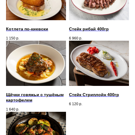
Котлета по-киевски
Стейк рибай 400гр
1 150
р.
6 960
р.
Щёчки говяжьи с тушёным
Стейк Стриплойн 400гр
картофелем
6 120
р.
1 640
р.