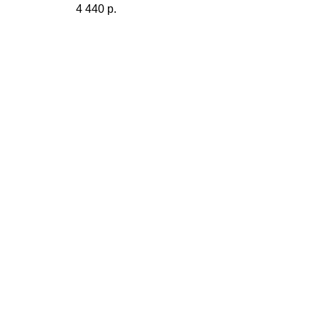
4 440
р.