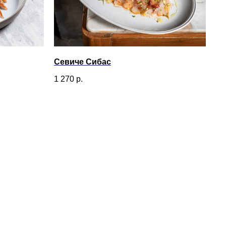
Севиче Сибас
1 270
р.