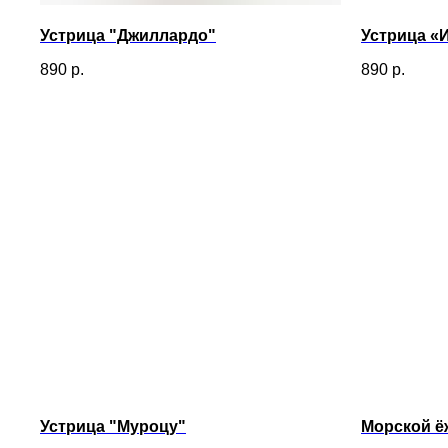
Устрица "Джиллардо"
Устрица «
890
р.
890
р.
Устрица "Муроцу"
Морской ё