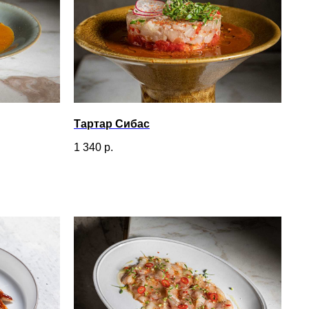
Тартар Сибас
1 340
р.