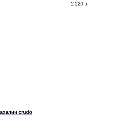
2 220
р.
сахалин crudo