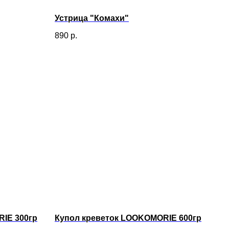
Устрица "Комахи"
890
р.
IE 300гр
Купол креветок LOOKOMORIE 600гр