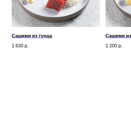
Сашими из тунца
Сашими из
1 630
р.
1 200
р.