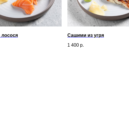
 лосося
Сашими из угря
1 400
р.