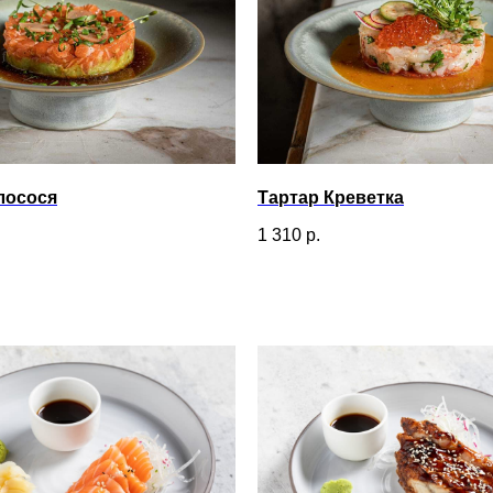
лосося
Тартар Креветка
1 310
р.