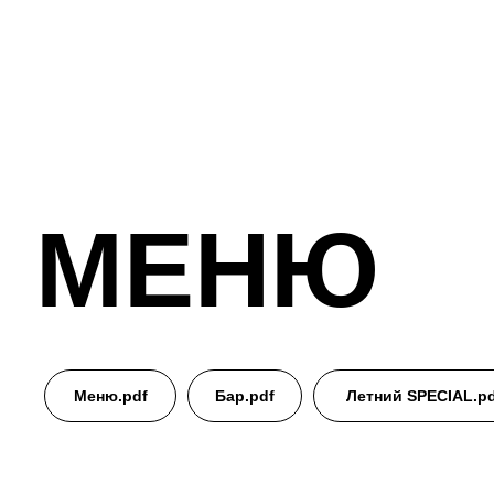
МЕНЮ
Меню.pdf
Бар.pdf
Летний SPECIAL.pd