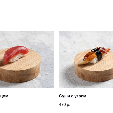
нцом
Суши с угрем
470
р.