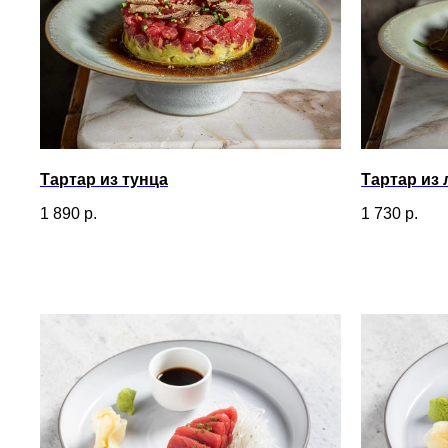
Тартар из тунца
Тартар из 
1 890
р.
1 730
р.