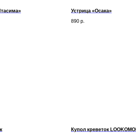
Итасима»
Устрица «Осака»
890
р.
ж
Купол креветок LOOKOMOR