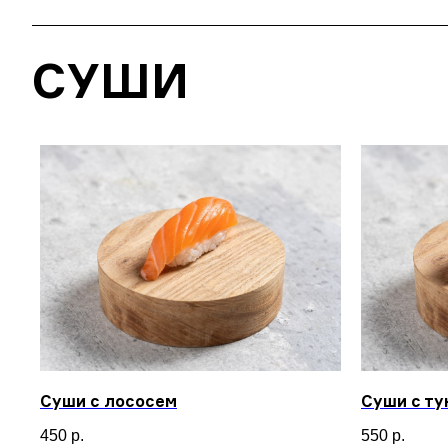
СУШИ
Суши с лососем
Суши с т
450
р.
550
р.