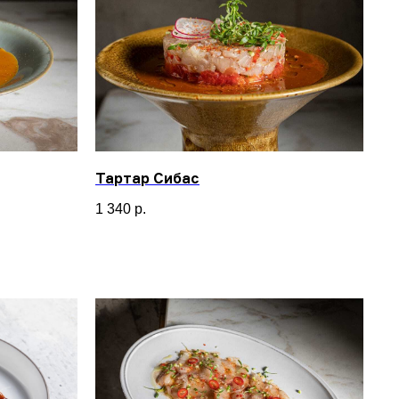
Тартар Сибас
1 340
р.