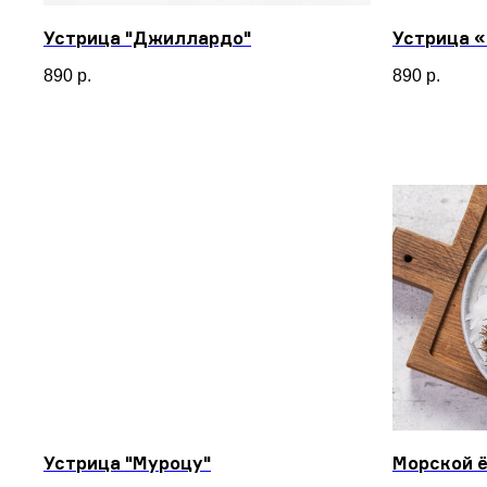
Устрица "Джиллардо"
Устрица 
890
р.
890
р.
Устрица "Муроцу"
Морской 