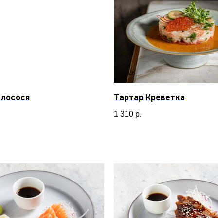
 лосося
Тартар Креветка
1 310
р.