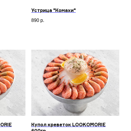
Устрица "Комахи"
890
р.
ORIE
Купол креветок LOOKOMORIE
600гр