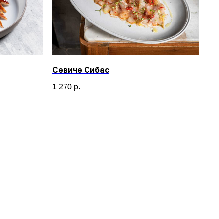
Севиче Сибас
1 270
р.