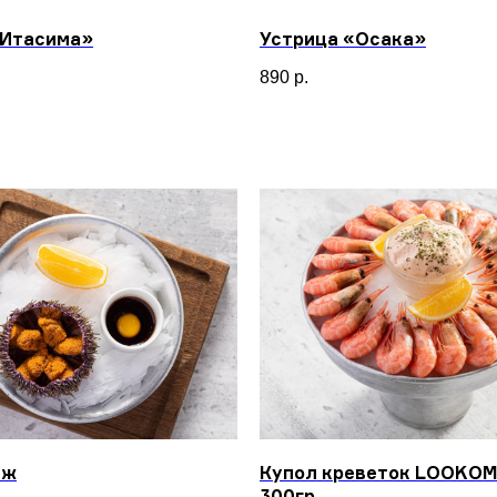
«Итасима»
Устрица «Осака»
890
р.
ёж
Купол креветок LOOKOM
300гр