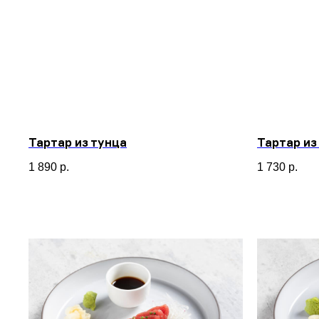
Тартар из тунца
Тартар из
1 890
р.
1 730
р.