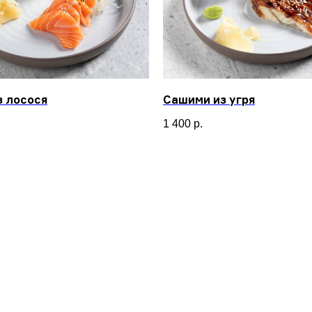
з лосося
Сашими из угря
1 400
р.