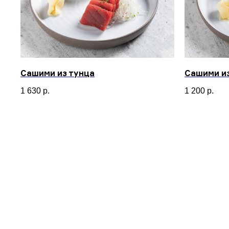
Сашими из тунца
Сашими и
1 630
р.
1 200
р.