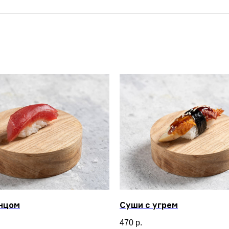
унцом
Суши с угрем
470
р.