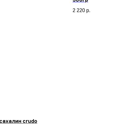
2 220
р.
сахалин crudo