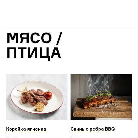
МЯСО /
ПТИЦА
Корейка ягненка
Свиные ребра BBQ