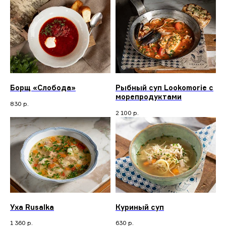
Борщ «Слобода»
Рыбный суп Lookomorie с
морепродуктами
830
р.
2 100
р.
Уха Rusalka
Куриный суп
1 360
р.
630
р.