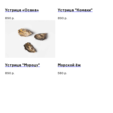
Устрица «Осака»
Устрица "Комахи"
890
р.
890
р.
Устрица "Муроцу"
Морской ёж
890
р.
580
р.