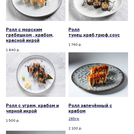
Ролл с морским
Ролл
гребешком , крабом,
тунец,краб,трюф.соус
красной икрой
1 740
р.
1 840
р.
Ролл с угрем, крабом и
Ролл запечённый с
черной икрой
крабом
285гр
1 500
р.
2 100
р.