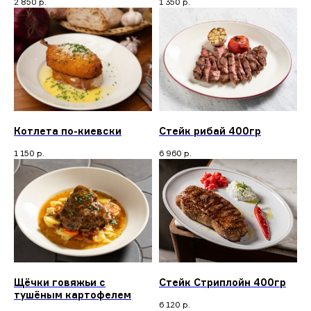
2 850
р.
1 350
р.
Котлета по-киевски
Стейк рибай 400гр
1 150
р.
6 960
р.
Щёчки говяжьи с
Стейк Стриплойн 400гр
тушёным картофелем
6 120
р.