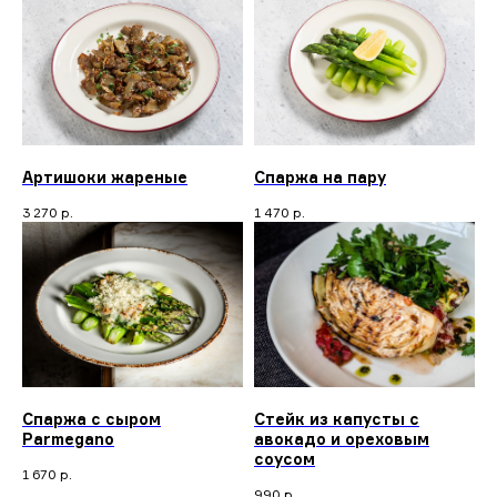
Артишоки жареные
Спаржа на пару
3 270
р.
1 470
р.
Спаржа с сыром
Стейк из капусты с
Parmegano
авокадо и ореховым
соусом
1 670
р.
990
р.