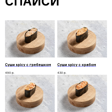
СПАЙСИ
Суши spicy c гребешком
Суши spicy с крабом
490
р.
430
р.