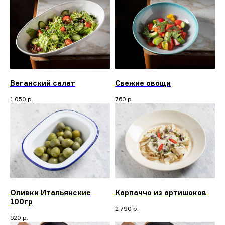
Веганский салат
Свежие овощи
1 050
р.
760
р.
Оливки Итальянские
Карпаччо из артишоков
100гр
2 790
р.
620
р.