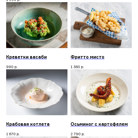
Креветки васаби
Фритто мисто
990
р.
1 360
р.
Крабовая котлета
Осьминог с картофелем
1 670
р.
2 790
р.