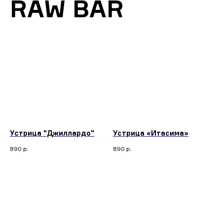
RAW BAR
Устрица "Джиллардо"
Устрица «Итасима»
890
р.
890
р.