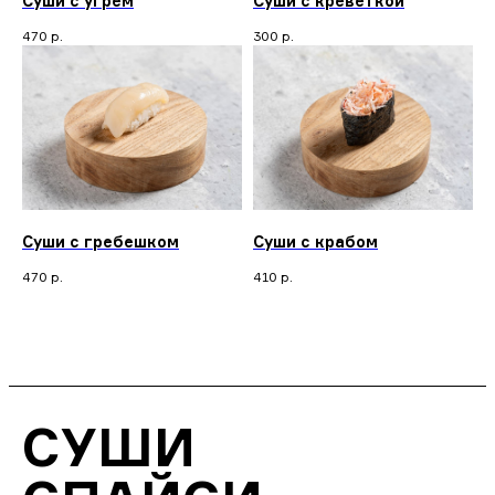
Суши с угрем
Суши с креветкой
470
р.
300
р.
Суши с гребешком
Суши с крабом
470
р.
410
р.
СУШИ