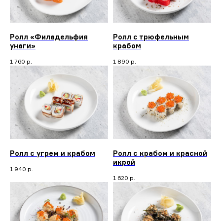
Ролл «Филадельфия
Ролл с трюфельным
унаги»
крабом
1 760
р.
1 890
р.
Ролл с угрем и крабом
Ролл с крабом и красной
икрой
1 940
р.
1 620
р.