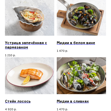
Устрица запечённая с
Мидии в белом вине
пармезаном
1 470
р.
1 210
р.
Стейк лосось
Мидии в сливках
4 920
р.
1 470
р.