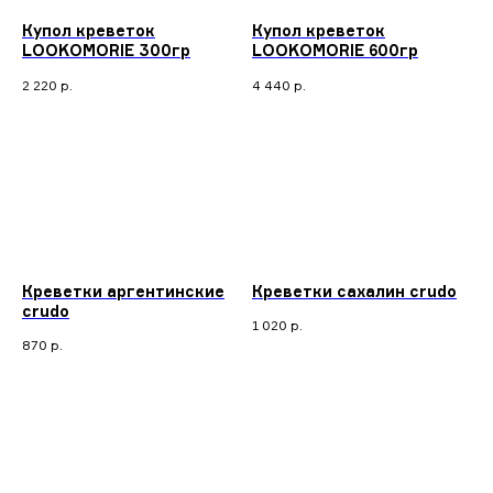
Купол креветок
Купол креветок
LOOKOMORIE 300гр
LOOKOMORIE 600гр
2 220
р.
4 440
р.
Креветки аргентинские
Креветки сахалин crudo
crudo
1 020
р.
870
р.