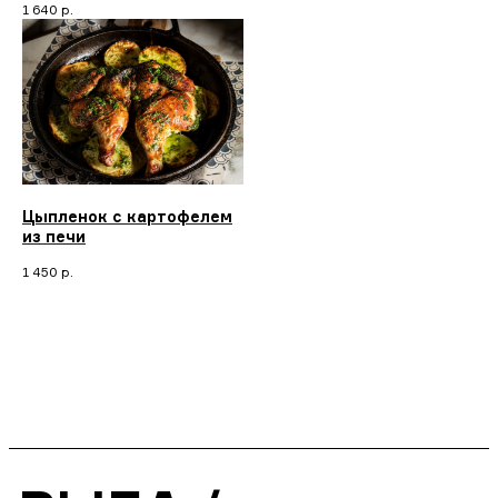
1 640
р.
Цыпленок с картофелем
из печи
1 450
р.