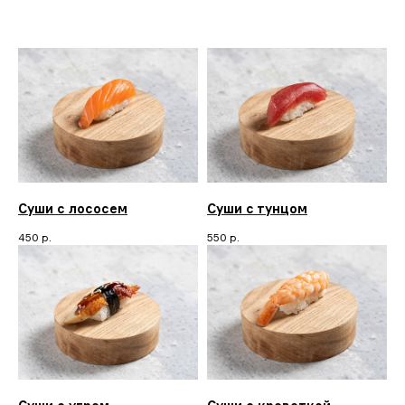
Суши с лососем
Суши с тунцом
450
р.
550
р.