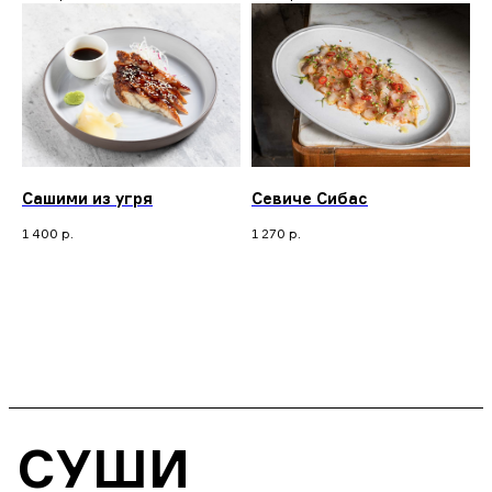
Сашими из угря
Севиче Сибас
1 400
р.
1 270
р.
СУШИ