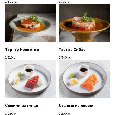
1 890
р.
1 730
р.
Тартар Креветка
Тартар Сибас
1 310
р.
1 340
р.
Сашими из тунца
Сашими из лосося
1 630
р.
1 200
р.