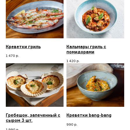
Креветки гриль
Кальмары гриль с
помидорами
1 470
р.
1 420
р.
Гребешок, запеченный с
Креветки bang-bang
сыром 3 шт.
990
р.
1 990
р.