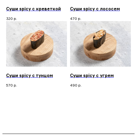
Суши spicy с креветкой
Суши spicy с лососем
320
р.
470
р.
Суши spicy с тунцом
Суши spicy c угрем
570
р.
490
р.