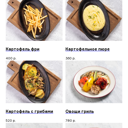
Картофель фри
Картофельное пюре
400
р.
360
р.
Картофель с грибами
Овощи гриль
520
р.
780
р.