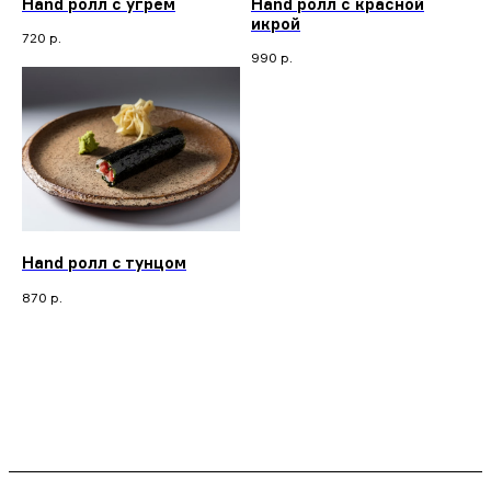
Hand ролл с угрем
Hand ролл с красной
икрой
720
р.
990
р.
Hand ролл с тунцом
870
р.