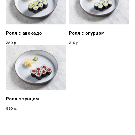
Ролл с авокадо
Ролл с огурцом
380
р.
310
р.
Ролл с тунцом
930
р.