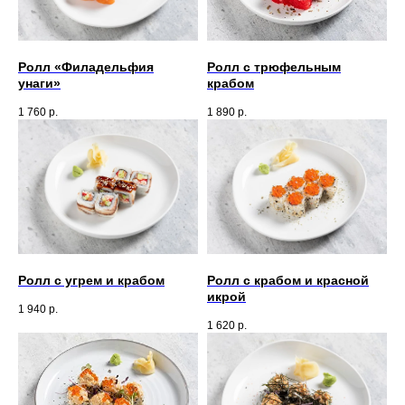
Ролл «Филадельфия
Ролл с трюфельным
унаги»
крабом
1 760
р.
1 890
р.
Ролл с угрем и крабом
Ролл с крабом и красной
икрой
1 940
р.
1 620
р.