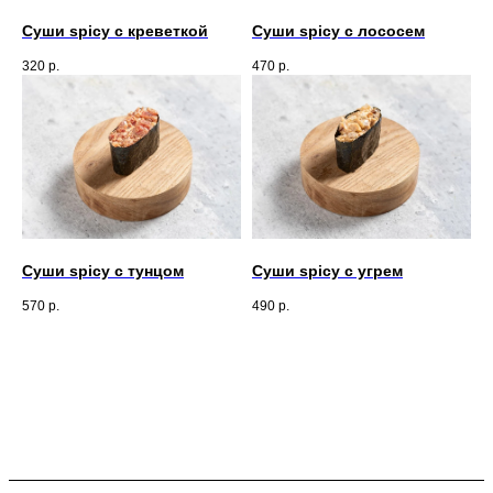
Суши spicy с креветкой
Суши spicy с лососем
320
р.
470
р.
Суши spicy с тунцом
Суши spicy c угрем
570
р.
490
р.