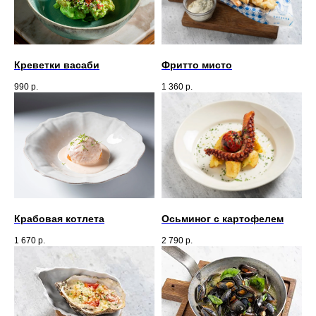
Креветки васаби
Фритто мисто
990
р.
1 360
р.
Крабовая котлета
Осьминог с картофелем
1 670
р.
2 790
р.