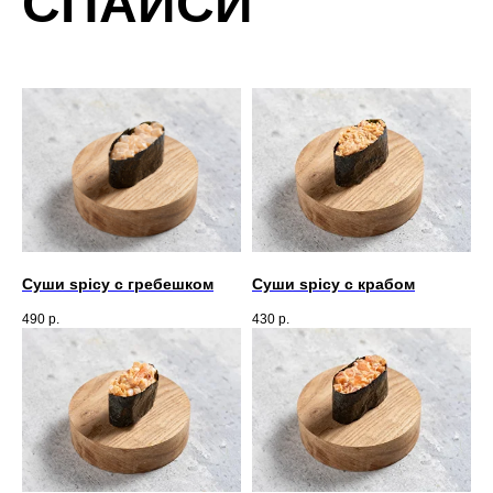
СПАЙСИ
Суши spicy c гребешком
Суши spicy с крабом
490
р.
430
р.