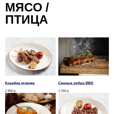
МЯСО /
ПТИЦА
Корейка ягненка
Свиные ребра BBQ
2 850
р.
1 350
р.