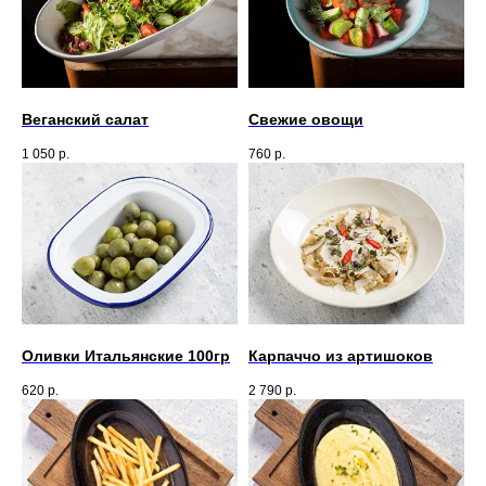
Веганский салат
Свежие овощи
1 050
р.
760
р.
Оливки Итальянские 100гр
Карпаччо из артишоков
620
р.
2 790
р.