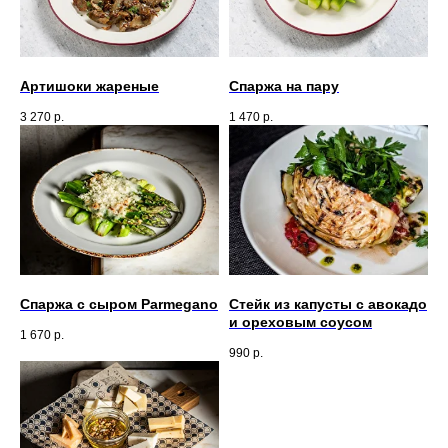
Артишоки жареные
Спаржа на пару
3 270
р.
1 470
р.
Спаржа с сыром Parmegano
Стейк из капусты с авокадо
и ореховым соусом
1 670
р.
990
р.