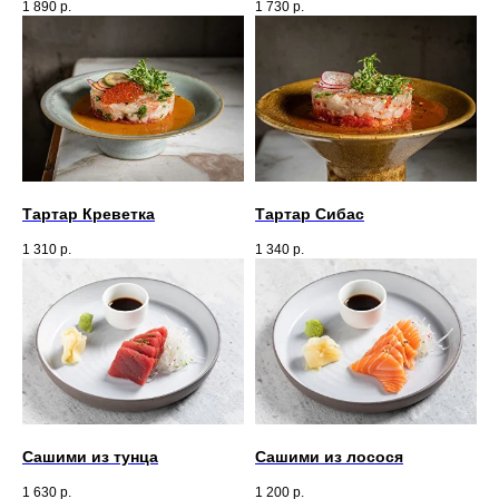
1 890
р.
1 730
р.
Тартар Креветка
Тартар Сибас
1 310
р.
1 340
р.
Сашими из тунца
Сашими из лосося
1 630
р.
1 200
р.