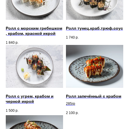
Ролл с морским гребешком
Ролл тунец,краб,трюф.соус
, крабом, красной икрой
1 740
р.
1 840
р.
Ролл с угрем, крабом и
Ролл запечённый с крабом
черной икрой
285гр
1 500
р.
2 100
р.