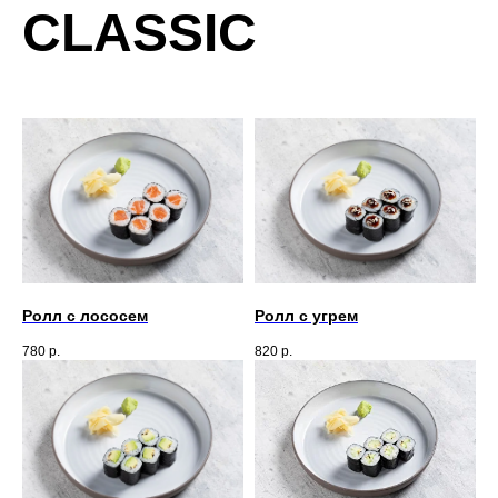
CLASSIC
Ролл с лососем
Ролл с угрем
780
р.
820
р.