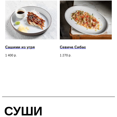
Сашими из угря
Севиче Сибас
1 400
р.
1 270
р.
СУШИ