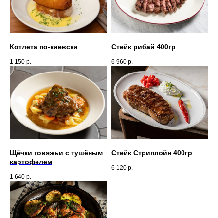
Котлета по-киевски
Стейк рибай 400гр
1 150
р.
6 960
р.
Щёчки говяжьи с тушёным
Стейк Стриплойн 400гр
картофелем
6 120
р.
1 640
р.