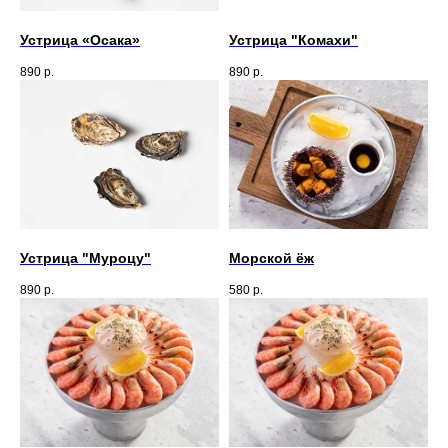
Устрица «Осака»
Устрица "Комахи"
890
р.
890
р.
Устрица "Муроцу"
Морской ёж
890
р.
580
р.