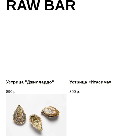
RAW BAR
Устрица "Джиллардо"
Устрица «Итасима»
890
р.
890
р.