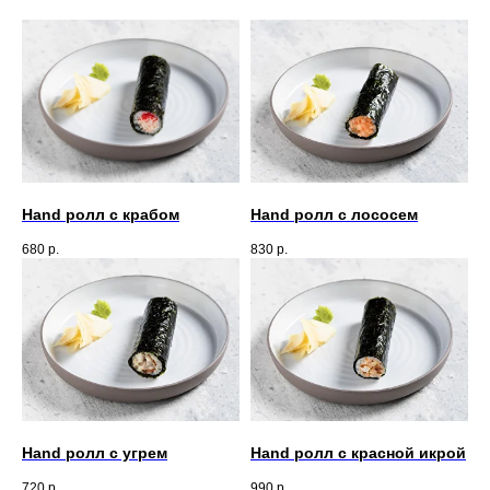
Hand ролл с крабом
Hand ролл с лососем
680
р.
830
р.
Hand ролл с угрем
Hand ролл с красной икрой
720
р.
990
р.