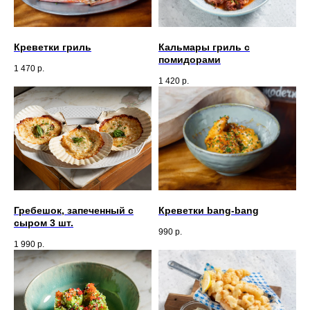
Креветки гриль
Кальмары гриль с
помидорами
1 470
р.
1 420
р.
Гребешок, запеченный с
Креветки bang-bang
сыром 3 шт.
990
р.
1 990
р.