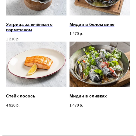
Устрица запечённая с
Мидии в белом вине
пармезаном
1 470
р.
1 210
р.
Стейк лосось
Мидии в сливках
4 920
р.
1 470
р.