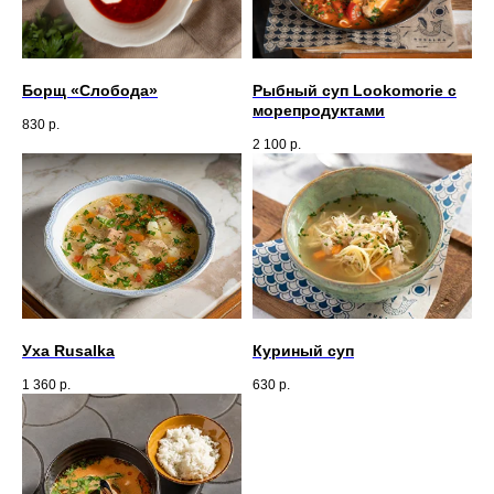
Борщ «Слобода»
Рыбный суп Lookomorie с
морепродуктами
830
р.
2 100
р.
Уха Rusalka
Куриный суп
1 360
р.
630
р.