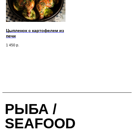
Цыпленок с картофелем из
печи
1 450
р.
РЫБА /
SEAFOOD